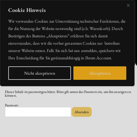
Zum
Inhalt
springen
Cookie Hinweis
Quirin Larp
Wir verwenden Cookies zur Unterstützung technischer Funktionen, die
für die Nutzung der Website notwendig sind (z.b. Warenkorb). Durch
Bestätigen des Buttons „Akzeptieren” erklären Sie sich damit
einverstanden, dass wir die vorher genannten Cookies zur betreiben
unserer Website setzen. Falls Sie sich bei uns anmelden, speichern wir
Ihre Entscheidung für Sie geräteunabhängig in Ihrem Account.
Nicht akzeptieren
Akzeptieren
Start
/
Bund der Klingen
/ Geschützt: Bund der Klingen 6 – 10.09.-13.09.2026
Dieser Inhalt ist passwortgeschützt. Bitte gib unten das Passwort ein, um ihn anzeigen zu
können.
Passwort: