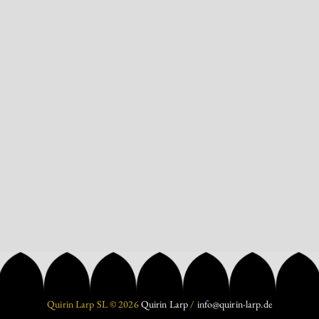
Quirin Larp SL © 2026
Quirin Larp
/
info@quirin-larp.de