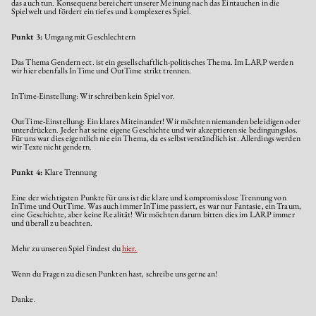
das auch tun. Konsequenz bereichert unserer Meinung nach das Eintauchen in die
Spielwelt und fördert ein tiefes und komplexeres Spiel.
Punkt 3:
Umgang mit Geschlechtern
Das Thema Gendern ect. ist ein gesellschaftlich-politisches Thema. Im LARP werden
wir hier ebenfalls InTime und OutTime strikt trennen.
InTime-Einstellung: Wir schreiben kein Spiel vor.
OutTime-Einstellung: Ein klares Miteinander! Wir möchten niemanden beleidigen oder
unterdrücken. Jeder hat seine eigene Geschichte und wir akzeptieren sie bedingungslos.
Für uns war dies eigentlich nie ein Thema, da es selbstverständlich ist. Allerdings werden
wir Texte nicht gendern.
Punkt 4:
Klare Trennung
Eine der wichtigsten Punkte für uns ist die klare und kompromisslose Trennung von
InTime und OutTime. Was auch immer InTime passiert, es war nur Fantasie, ein Traum,
eine Geschichte, aber keine Realität! Wir möchten darum bitten dies im LARP immer
und überall zu beachten.
Mehr zu unseren Spiel findest du
hier.
Wenn du Fragen zu diesen Punkten hast, schreibe uns gerne an!
Danke.