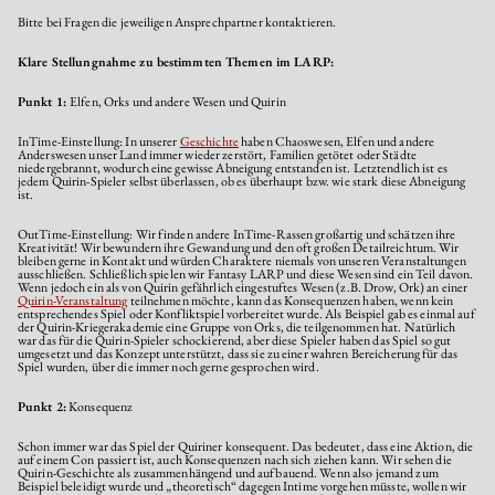
Bitte bei Fragen die jeweiligen Ansprechpartner kontaktieren.
Klare Stellungnahme zu bestimmten Themen im LARP:
Punkt 1:
Elfen, Orks und andere Wesen und Quirin
InTime-Einstellung: In unserer
Geschichte
haben Chaoswesen, Elfen und andere
Anderswesen unser Land immer wieder zerstört, Familien getötet oder Städte
niedergebrannt, wodurch eine gewisse Abneigung entstanden ist. Letztendlich ist es
jedem Quirin-Spieler selbst überlassen, ob es überhaupt bzw. wie stark diese Abneigung
ist.
OutTime-Einstellung: Wir finden andere InTime-Rassen großartig und schätzen ihre
Kreativität! Wir bewundern ihre Gewandung und den oft großen Detailreichtum. Wir
bleiben gerne in Kontakt und würden Charaktere niemals von unseren Veranstaltungen
ausschließen. Schließlich spielen wir Fantasy LARP und diese Wesen sind ein Teil davon.
Wenn jedoch ein als von Quirin gefährlich eingestuftes Wesen (z.B. Drow, Ork) an einer
Quirin-Veranstaltung
teilnehmen möchte, kann das Konsequenzen haben, wenn kein
entsprechendes Spiel oder Konfliktspiel vorbereitet wurde. Als Beispiel gab es einmal auf
der Quirin-Kriegerakademie eine Gruppe von Orks, die teilgenommen hat. Natürlich
war das für die Quirin-Spieler schockierend, aber diese Spieler haben das Spiel so gut
umgesetzt und das Konzept unterstützt, dass sie zu einer wahren Bereicherung für das
Spiel wurden, über die immer noch gerne gesprochen wird.
Punkt 2:
Konsequenz
Schon immer war das Spiel der Quiriner konsequent. Das bedeutet, dass eine Aktion, die
auf einem Con passiert ist, auch Konsequenzen nach sich ziehen kann. Wir sehen die
Quirin-Geschichte als zusammenhängend und aufbauend. Wenn also jemand zum
Beispiel beleidigt wurde und „theoretisch“ dagegen Intime vorgehen müsste, wollen wir