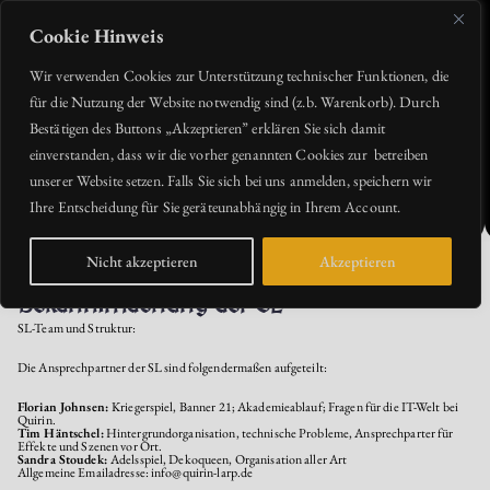
Zum
Inhalt
springen
Cookie Hinweis
Quirin Larp
Wir verwenden Cookies zur Unterstützung technischer Funktionen, die
für die Nutzung der Website notwendig sind (z.b. Warenkorb). Durch
Bestätigen des Buttons „Akzeptieren” erklären Sie sich damit
einverstanden, dass wir die vorher genannten Cookies zur betreiben
unserer Website setzen. Falls Sie sich bei uns anmelden, speichern wir
Ihre Entscheidung für Sie geräteunabhängig in Ihrem Account.
Nicht akzeptieren
Akzeptieren
Bekanntmachung der SL
SL-Team und Struktur:
Die Ansprechpartner der SL sind folgendermaßen aufgeteilt:
Florian Johnsen:
Kriegerspiel, Banner 21; Akademieablauf; Fragen für die IT-Welt bei
Quirin.
Tim Häntschel:
Hintergrundorganisation, technische Probleme, Ansprechparter für
Effekte und Szenen vor Ort.
Sandra Stoudek:
Adelsspiel, Dekoqueen, Organisation aller Art
Allgemeine Emailadresse: info@quirin-larp.de