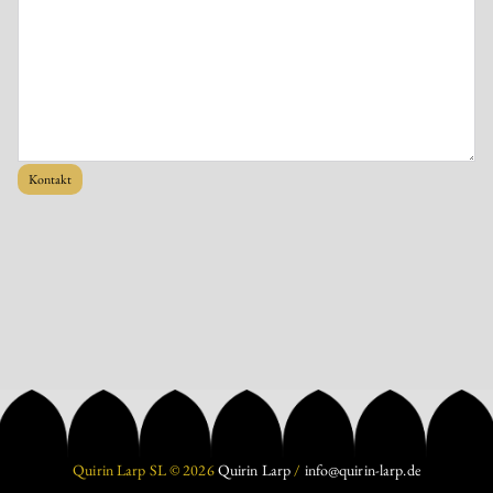
Kontakt
Quirin Larp SL © 2026
Quirin Larp
/
info@quirin-larp.de