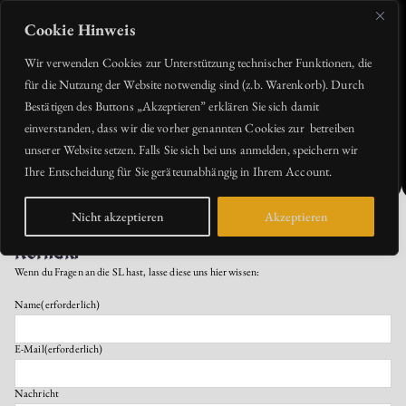
Zum
Inhalt
springen
Cookie Hinweis
Quirin Larp
Wir verwenden Cookies zur Unterstützung technischer Funktionen, die
für die Nutzung der Website notwendig sind (z.b. Warenkorb). Durch
Bestätigen des Buttons „Akzeptieren” erklären Sie sich damit
einverstanden, dass wir die vorher genannten Cookies zur betreiben
unserer Website setzen. Falls Sie sich bei uns anmelden, speichern wir
Ihre Entscheidung für Sie geräteunabhängig in Ihrem Account.
Nicht akzeptieren
Akzeptieren
Kontakt
Wenn du Fragen an die SL hast, lasse diese uns hier wissen:
Name
(erforderlich)
E-Mail
(erforderlich)
Nachricht